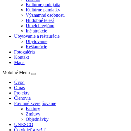
Kultúrne podujatia
Kultúrne pamiatky
Významné osobnosti
Hudobné telesá
Umelci regiónu
Iné atrakcie
Ubytovanie a reštaurácie
Ubytovanie
Reštaurácie
Fotogaléria
Kontakt
Mapa
Mobilné Menu
Úvod
O nás
Projekty
Členovia
Povinné zverejňovanie
Faktúry
Zmluvy
Objednávky
UNESCO
Čo vidieť a zažiť