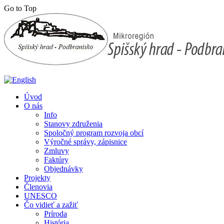
Go to Top
Úvod
O nás
Info
Stanovy združenia
Spoločný program rozvoja obcí
Výročné správy, zápisnice
Zmluvy
Faktúry
Objednávky
Projekty
Členovia
UNESCO
Čo vidieť a zažiť
Príroda
História