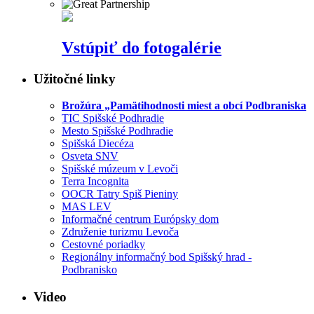
Vstúpiť do fotogalérie
Užitočné linky
Brožúra „Pamätihodnosti miest a obcí Podbraniska
TIC Spišské Podhradie
Mesto Spišské Podhradie
Spišská Diecéza
Osveta SNV
Spišské múzeum v Levoči
Terra Incognita
OOCR Tatry Spiš Pieniny
MAS LEV
Informačné centrum Európsky dom
Združenie turizmu Levoča
Cestovné poriadky
Regionálny informačný bod Spišský hrad -
Podbranisko
Video