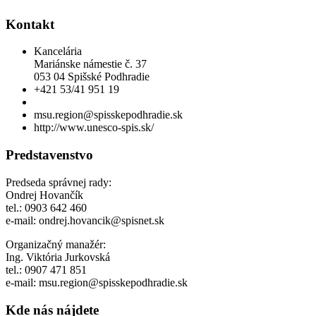
Kontakt
Kancelária
Mariánske námestie č. 37
053 04 Spišské Podhradie
+421 53/41 951 19
msu.region@spisskepodhradie.sk
http://www.unesco-spis.sk/
Predstavenstvo
Predseda správnej rady:
Ondrej Hovančík
tel.: 0903 642 460
e-mail: ondrej.hovancik@spisnet.sk
Organizačný manažér:
Ing. Viktória Jurkovská
tel.: 0907 471 851
e-mail: msu.region@spisskepodhradie.sk
Kde nás nájdete