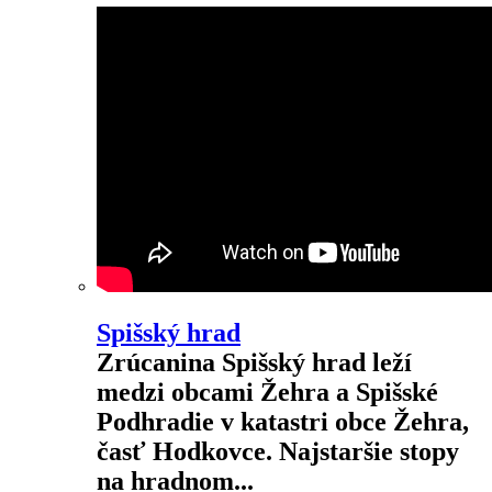
Spišský hrad
Zrúcanina Spišský hrad leží
medzi obcami Žehra a Spišské
Podhradie v katastri obce Žehra,
časť Hodkovce. Najstaršie stopy
na hradnom...