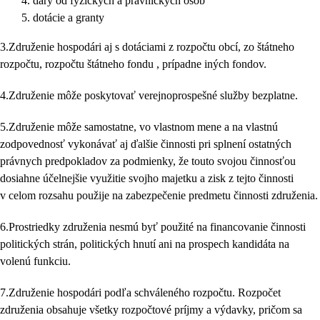
dary od fyzických a právnických osôb
dotácie a granty
3.Združenie hospodári aj s dotáciami z rozpočtu obcí, zo štátneho
rozpočtu, rozpočtu štátneho fondu , prípadne iných fondov.
4.Združenie môže poskytovať verejnoprospešné služby bezplatne.
5.Združenie môže samostatne, vo vlastnom mene a na vlastnú
zodpovednosť vykonávať aj ďalšie činnosti pri splnení ostatných
právnych predpokladov za podmienky, že touto svojou činnosťou
dosiahne účelnejšie využitie svojho majetku a zisk z tejto činnosti
v celom rozsahu použije na zabezpečenie predmetu činnosti združenia.
6.Prostriedky združenia nesmú byť použité na financovanie činnosti
politických strán, politických hnutí ani na prospech kandidáta na
volenú funkciu.
7.Združenie hospodári podľa schváleného rozpočtu. Rozpočet
združenia obsahuje všetky rozpočtové príjmy a výdavky, pričom sa