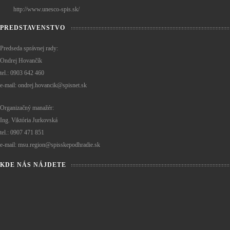
http://www.unesco-spis.sk/
PREDSTAVENSTVO
Predseda správnej rady:
Ondrej Hovančík
tel.: 0903 642 460
e-mail: ondrej.hovancik@spisnet.sk
Organizačný manažér:
Ing. Viktória Jurkovská
tel.: 0907 471 851
e-mail: msu.region@spisskepodhradie.sk
KDE NÁS NÁJDETE