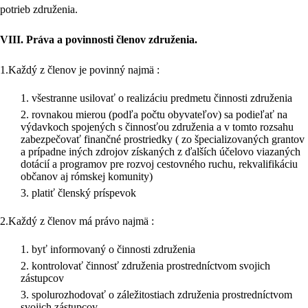
potrieb združenia.
VIII.
Práva a povinnosti členov združenia.
1.Každý z členov je povinný najmä :
všestranne usilovať o realizáciu predmetu činnosti združenia
rovnakou mierou (podľa počtu obyvateľov) sa podieľať na
výdavkoch spojených s činnosťou združenia a v tomto rozsahu
zabezpečovať finančné prostriedky ( zo špecializovaných grantov
a prípadne iných zdrojov získaných z ďalších účelovo viazaných
dotácií a programov pre rozvoj cestovného ruchu, rekvalifikáciu
občanov aj rómskej komunity)
platiť členský príspevok
2.Každý z členov má právo najmä :
byť informovaný o činnosti združenia
kontrolovať činnosť združenia prostredníctvom svojich
zástupcov
spolurozhodovať o záležitostiach združenia prostredníctvom
svojich zástupcov.