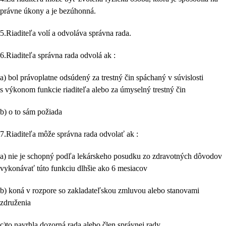
právne úkony a je bezúhonná.
5.Riaditeľa volí a odvoláva správna rada.
6.Riaditeľa správna rada odvolá ak :
a) bol právoplatne odsúdený za trestný čin spáchaný v súvislosti
s výkonom funkcie riaditeľa alebo za úmyselný trestný čin
b) o to sám požiada
7.Riaditeľa môže správna rada odvolať ak :
a) nie je schopný podľa lekárskeho posudku zo zdravotných dôvodov
vykonávať túto funkciu dlhšie ako 6 mesiacov
b) koná v rozpore so zakladateľskou zmluvou alebo stanovami
združenia
c)to navrhla dozorná rada alebo člen správnej rady