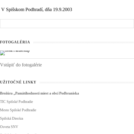
V Spišskom Podhradí, dňa 19.9.2003
FOTOGALÉRIA
Vstúpiť do fotogalérie
UŽITOČNÉ LINKY
Brožúra „Pamätihodnosti miest a obcí Podbraniska
TIC Spišské Podhradie
Mesto Spišské Podhradie
Spišská Diecéza
Osveta SNV