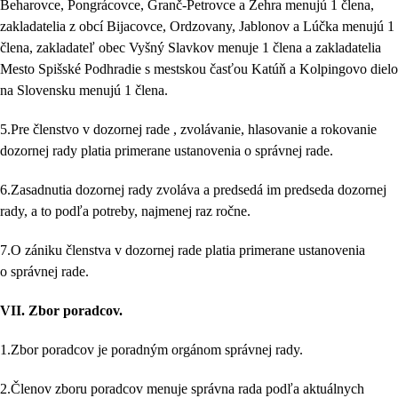
Beharovce, Pongrácovce, Granč-Petrovce a Žehra menujú 1 člena,
zakladatelia z obcí Bijacovce, Ordzovany, Jablonov a Lúčka menujú 1
člena, zakladateľ obec Vyšný Slavkov menuje 1 člena a zakladatelia
Mesto Spišské Podhradie s mestskou časťou Katúň a Kolpingovo dielo
na Slovensku menujú 1 člena.
5.Pre členstvo v dozornej rade , zvolávanie, hlasovanie a rokovanie
dozornej rady platia primerane ustanovenia o správnej rade.
6.Zasadnutia dozornej rady zvoláva a predsedá im predseda dozornej
rady, a to podľa potreby, najmenej raz ročne.
7.O zániku členstva v dozornej rade platia primerane ustanovenia
o správnej rade.
VII.
Zbor poradcov.
1.Zbor poradcov je poradným orgánom správnej rady.
2.Členov zboru poradcov menuje správna rada podľa aktuálnych