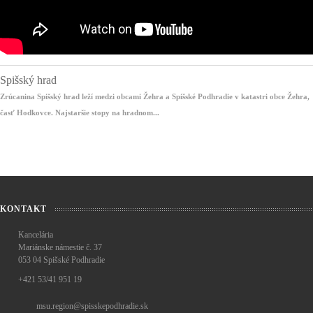
Spišský hrad
Zrúcanina Spišský hrad leží medzi obcami Žehra a Spišské Podhradie v katastri obce Žehra,
časť Hodkovce. Najstaršie stopy na hradnom...
KONTAKT
Kancelária
Mariánske námestie č. 37
053 04 Spišské Podhradie
+421 53/41 951 19
msu.region@spisskepodhradie.sk