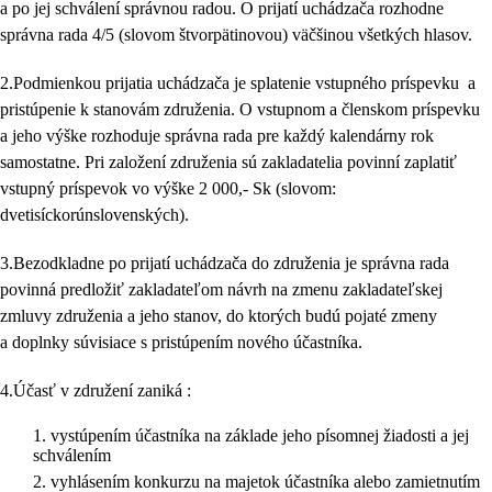
a po jej schválení správnou radou. O prijatí uchádzača rozhodne
správna rada 4/5 (slovom štvorpätinovou) väčšinou všetkých hlasov.
2.Podmienkou prijatia uchádzača je splatenie vstupného príspevku a
pristúpenie k stanovám združenia. O vstupnom a členskom príspevku
a jeho výške rozhoduje správna rada pre každý kalendárny rok
samostatne. Pri založení združenia sú zakladatelia povinní zaplatiť
vstupný príspevok vo výške 2 000,- Sk (slovom:
dvetisíckorúnslovenských).
3.Bezodkladne po prijatí uchádzača do združenia je správna rada
povinná predložiť zakladateľom návrh na zmenu zakladateľskej
zmluvy združenia a jeho stanov, do ktorých budú pojaté zmeny
a doplnky súvisiace s pristúpením nového účastníka.
4.Účasť v združení zaniká :
vystúpením účastníka na základe jeho písomnej žiadosti a jej
schválením
vyhlásením konkurzu na majetok účastníka alebo zamietnutím