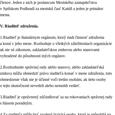
členov. Jeden z nich je poslancom Mestského zastupiteľstva
v Spišskom Podhradí za mestskú časť Katúň a jeden je primátor
mesta.
V.
Riaditeľ združenia.
1.Riaditeľ je štatutárnym orgánom, ktorý riadi činnosť združenia
a koná v jeho mene. Rozhoduje o všetkých záležitostiach organizácie
ak nie sú zákonom, zakladateľskou zmluvou alebo stanovami
vyhradené do pôsobnosti iných orgánov.
2.Rozhodnutie správnej rady alebo stanovy, alebo zakladateľská
zmluva môžu obmedziť právo riaditeľa konať v mene združenia, toto
obmedzenie však nie je účinné voči tretím osobám, ak tieto osoby
o tejto skutočnosti nevedeli alebo nemohli vedieť.
3.Riaditeľ je oprávnený zúčastňovať sa na rokovaniach správnej rady
s hlasom poradným.
4.Za riaditeľa môže byť zvolená fyzická osoba, ktorá je spôsobilá na