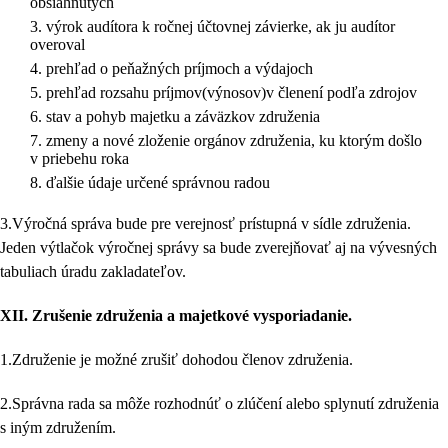
obsiahnutých
výrok audítora k ročnej účtovnej závierke, ak ju audítor
overoval
prehľad o peňažných príjmoch a výdajoch
prehľad rozsahu príjmov(výnosov)v členení podľa zdrojov
stav a pohyb majetku a záväzkov združenia
zmeny a nové zloženie orgánov združenia, ku ktorým došlo
v priebehu roka
ďalšie údaje určené správnou radou
3.Výročná správa bude pre verejnosť prístupná v sídle združenia.
Jeden výtlačok výročnej správy sa bude zverejňovať aj na vývesných
tabuliach úradu zakladateľov.
XII.
Zrušenie združenia a majetkové vysporiadanie.
1.Združenie je možné zrušiť dohodou členov združenia.
2.Správna rada sa môže rozhodnúť o zlúčení alebo splynutí združenia
s iným združením.