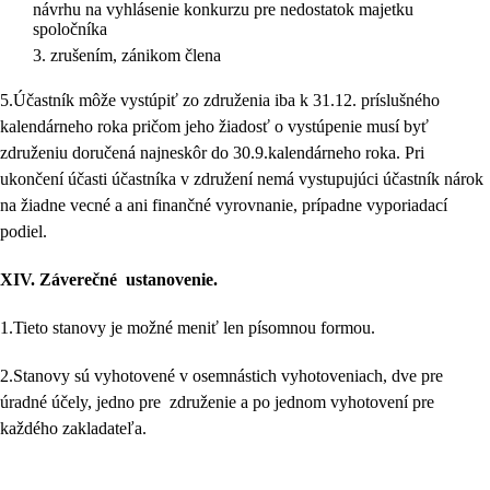
návrhu na vyhlásenie konkurzu pre nedostatok majetku
spoločníka
zrušením, zánikom člena
5.Účastník môže vystúpiť zo združenia iba k 31.12. príslušného
kalendárneho roka pričom jeho žiadosť o vystúpenie musí byť
združeniu doručená najneskôr do 30.9.kalendárneho roka. Pri
ukončení účasti účastníka v združení nemá vystupujúci účastník nárok
na žiadne vecné a ani finančné vyrovnanie, prípadne vyporiadací
podiel.
XIV.
Záverečné ustanovenie.
1.Tieto stanovy je možné meniť len písomnou formou.
2.Stanovy sú vyhotovené v osemnástich vyhotoveniach, dve pre
úradné účely, jedno pre združenie a po jednom vyhotovení pre
každého zakladateľa.