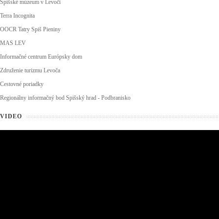
Spišské múzeum v Levoči
Terra Incognita
OOCR Tatry Spiš Pieniny
MAS LEV
Informačné centrum Európsky dom
Združenie turizmu Levoča
Cestovné poriadky
Regionálny informačný bod Spišský hrad - Podbranisko
VIDEO