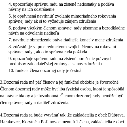
upozorňuje správnu radu na zistené nedostatky a podáva
návrhy na ich odstránenie
je oprávnená navrhnúť zvolanie mimoriadneho rokovania
správnej rady ak si to vyžaduje záujem združenia
podáva všetkým členom správnej rady písomne a bezodkladne
návrh na odvolanie riaditeľa
navrhuje obmedzenie práva riaditeľa konať v mene združenia
zúčastňuje sa prostredníctvom svojich členov na rokovaní
správnej rady , ak o to správna rada požiada
upozorňuje správnu radu na zistené porušenie právnych
predpisov zakladateľskej zmluvy a stanov združenia
funkcia člena dozornej rady je čestná
3.Dozorná rada má päť členov a jej funkčné obdobie je štvorročné.
Členom dozornej rady môže byť iba fyzická osoba, ktorá je spôsobilá
na právne úkony a je bezúhonná. Členom dozornej rady nemôže byť
člen správnej rady a riaditeľ združenia.
4.Dozorná rada sa bude vytvárať tak ,že zakladatelia z obcí: Dúbrava,
Harakovce, Korytné a Poľanovce menujú 1 člena, zakladatelia z obcí