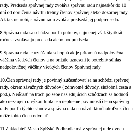
rady. Predseda správnej rady zvoláva správnu radu najneskôr do 10
dní od doručenia návrhu tretiny členov správnej alebo dozornej rady.
Ak tak neurobí, správnu radu zvolá a predsedá jej podpredseda.
8.Správna rada sa schádza podľa potreby, najmenej však štyrikrát
ročne a zvoláva ju predseda alebo podpredseda.
9.Správna rada je uznášania schopná ak je prítomná nadpolovičná
väčšina všetkých členov a na prijatie uznesení je potrebný súhlas
nadpolovičnej väčšiny všetkých členov Správnej rady.
10.Člen správnej rady je povinný zúčastňovať sa na schôdzi správnej
rady, okrem závažných dôvodov ( zdravotné dôvody, služobná cesta a
pod.). Neúčasť na troch po sebe nasledujúcich schôdzach sa hodnotí
ako nezáujem o výkon funkcie a neplnenie povinností člena správnej
rady podľa týchto stanov a správna rada na návrh ktoréhokoľvek člena
môže tohto člena odvolať.
11.Zakladateľ Mesto Spišské Podhradie má v správnej rade dvoch