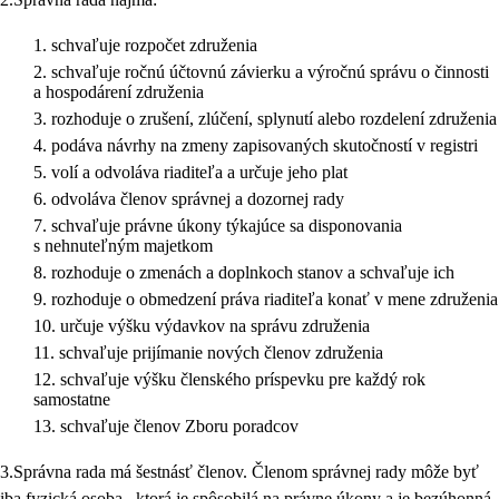
schvaľuje rozpočet združenia
schvaľuje ročnú účtovnú závierku a výročnú správu o činnosti
a hospodárení združenia
rozhoduje o zrušení, zlúčení, splynutí alebo rozdelení združenia
podáva návrhy na zmeny zapisovaných skutočností v registri
volí a odvoláva riaditeľa a určuje jeho plat
odvoláva členov správnej a dozornej rady
schvaľuje právne úkony týkajúce sa disponovania
s nehnuteľným majetkom
rozhoduje o zmenách a doplnkoch stanov a schvaľuje ich
rozhoduje o obmedzení práva riaditeľa konať v mene združenia
určuje výšku výdavkov na správu združenia
schvaľuje prijímanie nových členov združenia
schvaľuje výšku členského príspevku pre každý rok
samostatne
schvaľuje členov Zboru poradcov
3.Správna rada má šestnásť členov. Členom správnej rady môže byť
iba fyzická osoba , ktorá je spôsobilá na právne úkony a je bezúhonná.