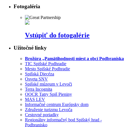
Fotogaléria
Vstúpiť do fotogalérie
Užitočné linky
Brožúra „Pamätihodnosti miest a obcí Podbraniska
TIC Spišské Podhradie
Mesto Spišské Podhradie
Spišská Diecéza
Osveta SNV
Spišské múzeum v Levoči
Terra Incognita
OOCR Tatry Spiš Pieniny
MAS LEV
Informačné centrum Európsky dom
Združenie turizmu Levoča
Cestovné poriadky
Regionálny informačný bod Spišský hrad -
Podbranisko