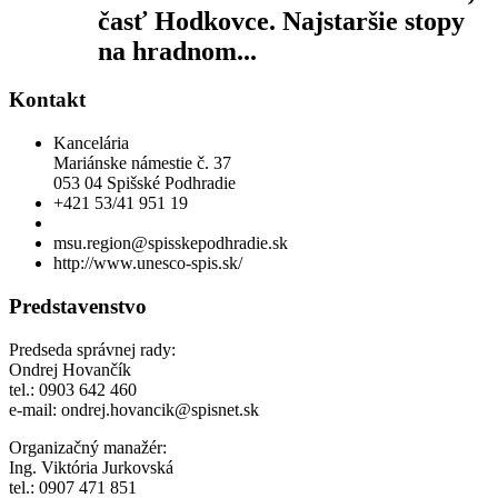
časť Hodkovce. Najstaršie stopy
na hradnom...
Kontakt
Kancelária
Mariánske námestie č. 37
053 04 Spišské Podhradie
+421 53/41 951 19
msu.region@spisskepodhradie.sk
http://www.unesco-spis.sk/
Predstavenstvo
Predseda správnej rady:
Ondrej Hovančík
tel.: 0903 642 460
e-mail: ondrej.hovancik@spisnet.sk
Organizačný manažér:
Ing. Viktória Jurkovská
tel.: 0907 471 851