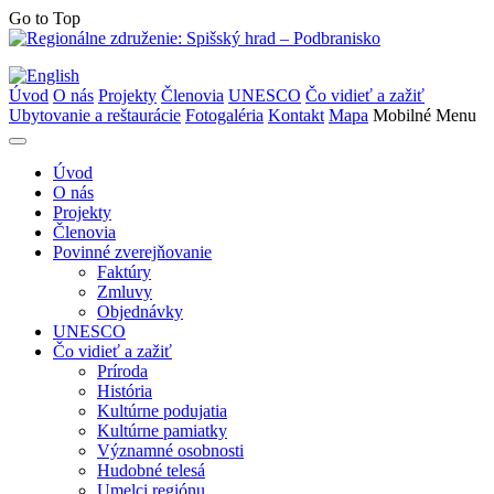
Go to Top
Úvod
O nás
Projekty
Členovia
UNESCO
Čo vidieť a zažiť
Ubytovanie a reštaurácie
Fotogaléria
Kontakt
Mapa
Mobilné Menu
Úvod
O nás
Projekty
Členovia
Povinné zverejňovanie
Faktúry
Zmluvy
Objednávky
UNESCO
Čo vidieť a zažiť
Príroda
História
Kultúrne podujatia
Kultúrne pamiatky
Významné osobnosti
Hudobné telesá
Umelci regiónu