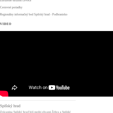
Združenie turizmu Levoča
Cestovné poriadky
Regionálny informačný bod Spišský hrad - Podbranisko
VIDEO
Spišský hrad
Zrúcanina Spišský hrad leží medzi obcami Žehra a Spišské