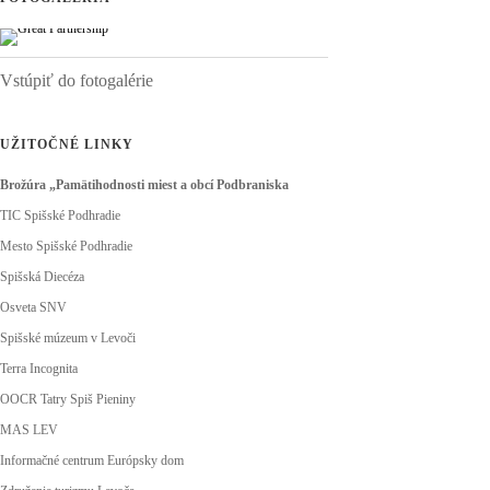
Vstúpiť do fotogalérie
UŽITOČNÉ LINKY
Brožúra „Pamätihodnosti miest a obcí Podbraniska
TIC Spišské Podhradie
Mesto Spišské Podhradie
Spišská Diecéza
Osveta SNV
Spišské múzeum v Levoči
Terra Incognita
OOCR Tatry Spiš Pieniny
MAS LEV
Informačné centrum Európsky dom