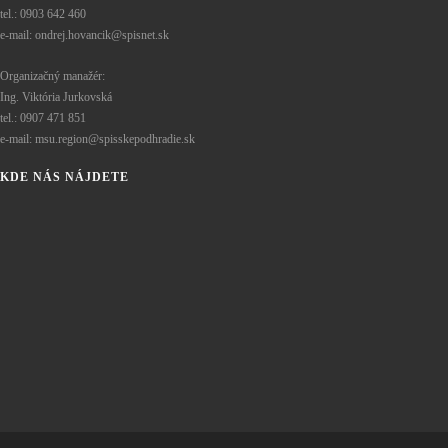
tel.: 0903 642 460
e-mail: ondrej.hovancik@spisnet.sk
Organizačný manažér:
Ing. Viktória Jurkovská
tel.: 0907 471 851
e-mail: msu.region@spisskepodhradie.sk
KDE NÁS NÁJDETE