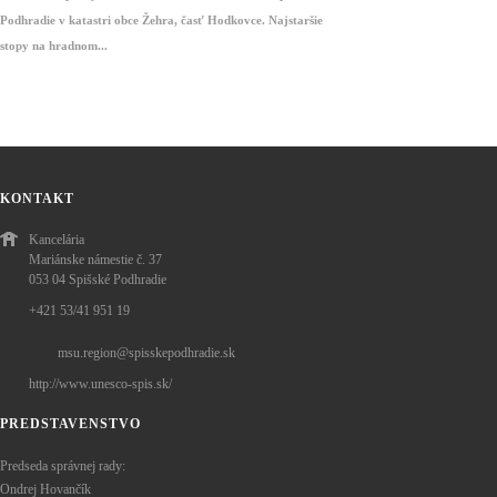
Podhradie v katastri obce Žehra, časť Hodkovce. Najstaršie
stopy na hradnom...
KONTAKT
Kancelária
Mariánske námestie č. 37
053 04 Spišské Podhradie
+421 53/41 951 19
msu.region@spisskepodhradie.sk
http://www.unesco-spis.sk/
PREDSTAVENSTVO
Predseda správnej rady:
Ondrej Hovančík