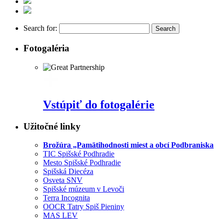
Search for:
Fotogaléria
Vstúpiť do fotogalérie
Užitočné linky
Brožúra „Pamätihodnosti miest a obcí Podbraniska
TIC Spišské Podhradie
Mesto Spišské Podhradie
Spišská Diecéza
Osveta SNV
Spišské múzeum v Levoči
Terra Incognita
OOCR Tatry Spiš Pieniny
MAS LEV