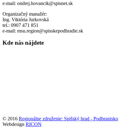
e-mail: ondrej.hovancik@spisnet.sk
Organizačný manažér:
Ing. Viktória Jurkovská
tel.: 0907 471 851
e-mail: msu.region@spisskepodhradie.sk
Kde nás nájdete
© 2016
Regionálne združenie: Spišský hrad - Podbranisko
Webdesign
RICON