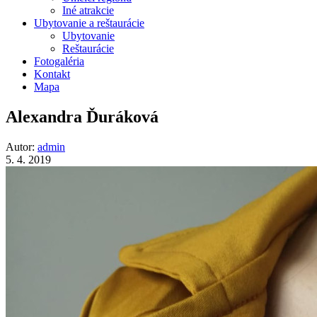
Iné atrakcie
Ubytovanie a reštaurácie
Ubytovanie
Reštaurácie
Fotogaléria
Kontakt
Mapa
Alexandra Ďuráková
Autor:
admin
5. 4. 2019