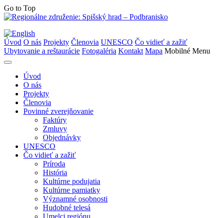
Go to Top
Úvod
O nás
Projekty
Členovia
UNESCO
Čo vidieť a zažiť
Ubytovanie a reštaurácie
Fotogaléria
Kontakt
Mapa
Mobilné Menu
Úvod
O nás
Projekty
Členovia
Povinné zverejňovanie
Faktúry
Zmluvy
Objednávky
UNESCO
Čo vidieť a zažiť
Príroda
História
Kultúrne podujatia
Kultúrne pamiatky
Významné osobnosti
Hudobné telesá
Umelci regiónu