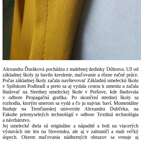
Alexandra Ďuráková pochádza z malebnej dedinky Dúbrava. Už od
základnej školy ju bavilo kreslenie, maľovanie a rôzne ručné práce.
Počas základnej školy začala navštevovať Základnú umeleckú školu
v Spišskom Podhradí a preto sa aj vydala cestou k umeniu a začala
študovať na Strednej umeleckej škole v Prešove, kde študovala
v odbore Propagačná grafika. Po skončení strednej školy sa
rozhodla, ktorým smerom sa vydá a čo ju najviac baví. Momentálne
študuje na Trenčianskej univerzite Alexandra Dubčeka, na
Fakulte priemyselných technológií v odbore Textilná technológia
a návrhárstvo.
Jej umelecké diela sú originálne a nápadité a boli na viacerých
výstavách nie len na Slovensku, ale aj v zahraničí a mali veľký
úspech. Okrem maľovania nádherných obrazov sa venuje aj