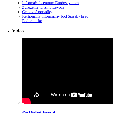
Informačné centrum Európsky dom
Združenie turizmu Levoča
Cestovné poriadky
Regionálny informačný bod Spišský hrad -
Podbranisko
Video