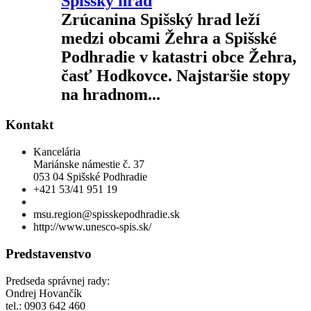
Spišský hrad
Zrúcanina Spišský hrad leží
medzi obcami Žehra a Spišské
Podhradie v katastri obce Žehra,
časť Hodkovce. Najstaršie stopy
na hradnom...
Kontakt
Kancelária
Mariánske námestie č. 37
053 04 Spišské Podhradie
+421 53/41 951 19
msu.region@spisskepodhradie.sk
http://www.unesco-spis.sk/
Predstavenstvo
Predseda správnej rady:
Ondrej Hovančík
tel.: 0903 642 460