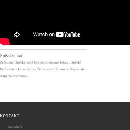
Spišský hrad
Zrúcanina Spišský hrad leží medzi obcami Žehra a Spišské
Podhradie v katastri obce Žehra, časť Hodkovce. Najstaršie
stopy na hradnom...
KONTAKT
Kancelária