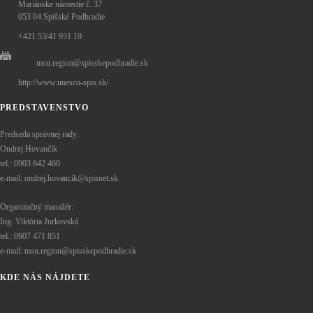
Mariánske námestie č. 37
053 04 Spišské Podhradie
+421 53/41 951 19
msu.region@spisskepodhradie.sk
http://www.unesco-spis.sk/
PREDSTAVENSTVO
Predseda správnej rady:
Ondrej Hovančík
tel.: 0903 642 460
e-mail: ondrej.hovancik@spisnet.sk
Organizačný manažér:
Ing. Viktória Jurkovská
tel.: 0907 471 851
e-mail: msu.region@spisskepodhradie.sk
KDE NÁS NÁJDETE