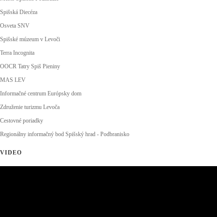
Spišská Diecéza
Osveta SNV
Spišské múzeum v Levoči
Terra Incognita
OOCR Tatry Spiš Pieniny
MAS LEV
Informačné centrum Európsky dom
Združenie turizmu Levoča
Cestovné poriadky
Regionálny informačný bod Spišský hrad - Podbranisko
VIDEO